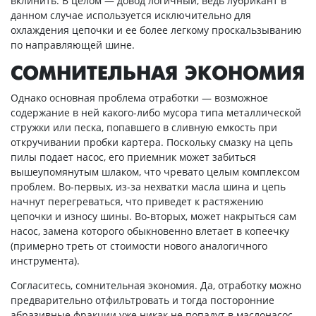
вклинить. В целом — довод логичный, ведь лубрикант в
данном случае используется исключительно для
охлаждения цепочки и ее более легкому проскальзыванию
по направляющей шине.
СОМНИТЕЛЬНАЯ ЭКОНОМИЯ
Однако основная проблема отработки — возможное
содержание в ней какого-либо мусора типа металлической
стружки или песка, попавшего в сливную емкость при
откручивании пробки картера. Поскольку смазку на цепь
пилы подает насос, его приемник может забиться
вышеупомянутым шлаком, что чревато целым комплексом
проблем. Во-первых, из-за нехватки масла шина и цепь
начнут перегреваться, что приведет к растяжению
цепочки и износу шины. Во-вторых, может накрыться сам
насос, замена которого обыкновенно влетает в копеечку
(примерно треть от стоимости нового аналогичного
инструмента).
Согласитесь, сомнительная экономия. Да, отработку можно
предварительно отфильтровать и тогда посторонние
абразивные фракции уже никак не попадут в маслонасос.